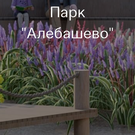
Парк
"Алебашево"